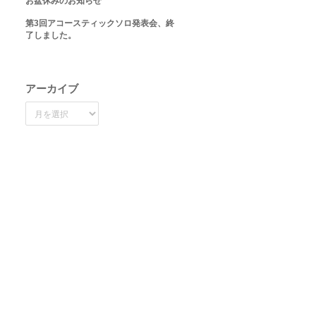
お盆休みのお知らせ
第3回アコースティックソロ発表会、終
了しました。
アーカイブ
ア
ー
カ
イ
ブ