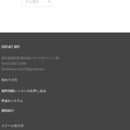
ー
カ
イ
ブ
CONTACT INFO
東京都墨田区東向島1-4-7 ﾏﾂｶｾﾞﾋﾞﾙ１階
Tel 03-6657-0399
Email beat.ms147@gmail.com
初めての方
無料体験レッスンのお申し込み
料金&システム
講師紹介
スクール生の方