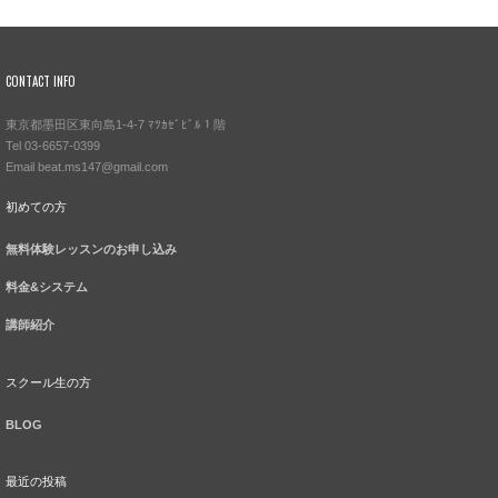
CONTACT INFO
東京都墨田区東向島1-4-7 ﾏﾂｶｾﾞﾋﾞﾙ１階
Tel 03-6657-0399
Email beat.ms147@gmail.com
初めての方
無料体験レッスンのお申し込み
料金&システム
講師紹介
スクール生の方
BLOG
最近の投稿