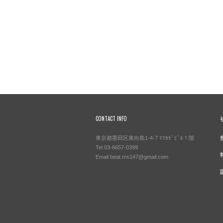
CONTACT INFO
東京都墨田区東向島1-4-7 ﾏﾂｶｾﾞﾋﾞﾙ１階
Tel 03-6657-0399
Email beat.ms147@gmail.com