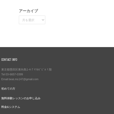
アーカイブ
ア
ー
カ
イ
ブ
CONTACT INFO
東京都墨田区東向島1-4-7 ﾏﾂｶｾﾞﾋﾞﾙ１階
Tel 03-6657-0399
Email beat.ms147@gmail.com
初めての方
無料体験レッスンのお申し込み
料金&システム