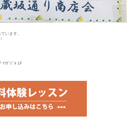
となっています。
！
ﾂｾﾞﾋﾞﾙ 1F