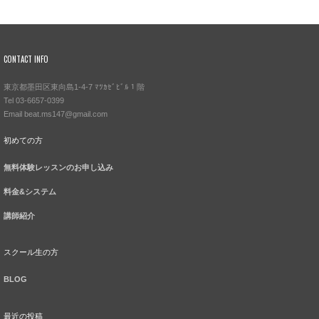
CONTACT INFO
東京都墨田区東向島1-4-7 ﾏﾂｶｾﾞﾋﾞﾙ１階
Tel 03-6657-0399
Email beat.ms147@gmail.com
初めての方
無料体験レッスンのお申し込み
料金&システム
講師紹介
スクール生の方
BLOG
最近の投稿