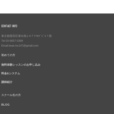
ブ
CONTACT INFO
東京都墨田区東向島1-4-7 ﾏﾂｶｾﾞﾋﾞﾙ１階
Tel 03-6657-0399
Email beat.ms147@gmail.com
初めての方
無料体験レッスンのお申し込み
料金&システム
講師紹介
スクール生の方
BLOG